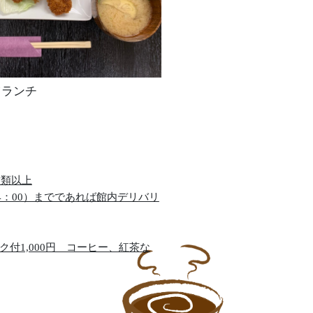
ツランチ
種類以上
4：00）までであれば館内デリバリ
ンク付1,000円 コーヒー、紅茶な