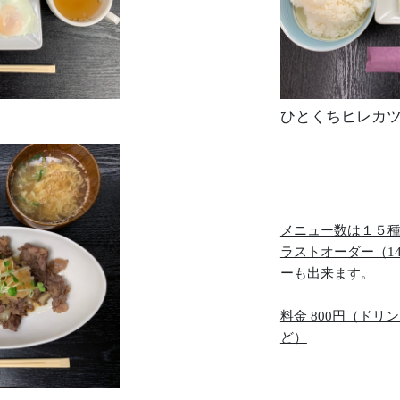
ひとくちヒレカ
メニュー数は１５
ラストオーダー（1
ーも出来ます。
料金 800円（ドリ
ど）